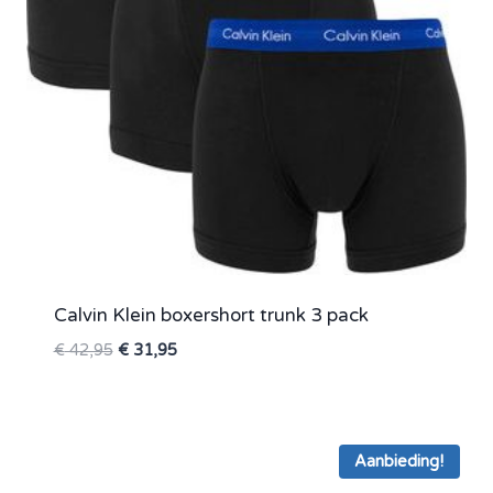
Calvin Klein boxershort trunk 3 pack
Oorspronkelijke
Huidige
€
42,95
€
31,95
prijs
prijs
was:
is:
€ 42,95.
€ 31,95.
Aanbieding!