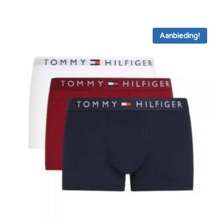
was:
is:
€ 42,95.
€ 31,95.
Aanbieding!