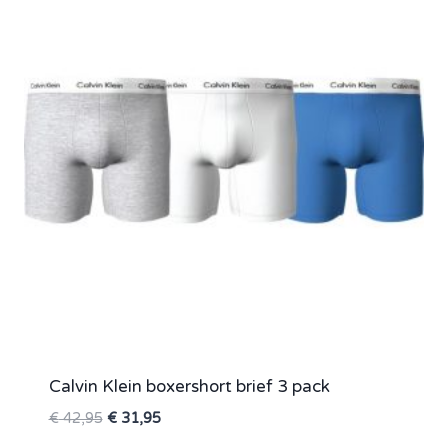
Calvin Klein boxershort brief 3 pack
Oorspronkelijke
Huidige
€
42,95
€
31,95
prijs
prijs