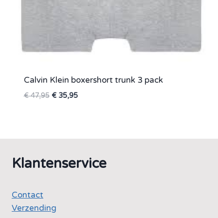
Calvin Klein boxershort trunk 3 pack
Oorspronkelijke
Huidige
€
47,95
€
35,95
prijs
prijs
was:
is:
€ 47,95.
€ 35,95.
Klantenservice
Contact
Verzending