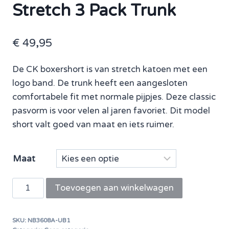
Stretch 3 Pack Trunk
€
49,95
De CK boxershort is van stretch katoen met een
logo band. De trunk heeft een aangesloten
comfortabele fit met normale pijpjes. Deze classic
pasvorm is voor velen al jaren favoriet. Dit model
short valt goed van maat en iets ruimer.
Maat
Calvin
Toevoegen aan winkelwagen
Klein
boxershort
SKU:
NB3608A-UB1
Intense