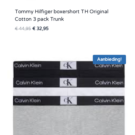
Tommy Hilfiger boxershort TH Original
Cotton 3 pack Trunk
Oorspronkelijke
Huidige
€
44,95
€
32,95
prijs
prijs
was:
is:
€ 44,95.
€ 32,95.
Aanbieding!