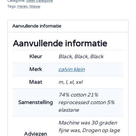
Categorie:
Geen categorie
Power
Tags:
Heren
,
Nieuw
New
Contoured
Aanvullende informatie
Fit
Cotton
Aanvullende informatie
Stretch
3
Kleur
Black, Black, Black
Pack
Merk
calvin klein
Trunk
aantal
Maat
m, l, xl, xxl
74% cotton 21%
Samenstelling
reprocessed cotton 5%
elastane
Machine was 30 graden
fijne was, Drogen op lage
Adviezen