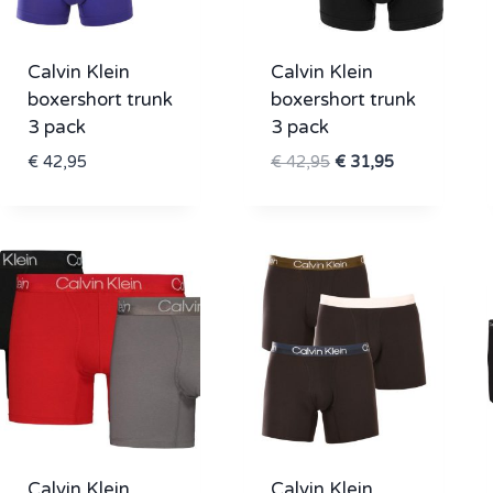
Calvin Klein
Calvin Klein
boxershort trunk
boxershort trunk
3 pack
3 pack
Oorspronkelijke
Huidige
€
42,95
€
42,95
€
31,95
prijs
prijs
was:
is:
€ 42,95.
€ 31,95.
Calvin Klein
Calvin Klein