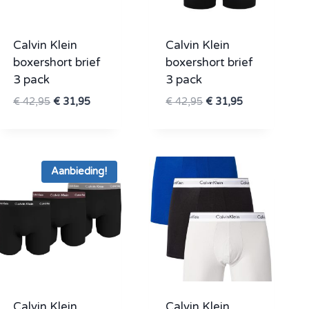
Calvin Klein
Calvin Klein
boxershort brief
boxershort brief
3 pack
3 pack
Oorspronkelijke
Huidige
Oorspronkelijke
Huidige
€
42,95
€
31,95
€
42,95
€
31,95
prijs
prijs
prijs
prijs
was:
is:
was:
is:
€ 42,95.
€ 31,95.
€ 42,95.
€ 31,95.
Aanbieding!
Calvin Klein
Calvin Klein