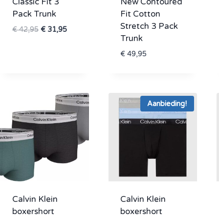
Classic Fit 3
New Contoured
Pack Trunk
Fit Cotton
Stretch 3 Pack
Oorspronkelijke
Huidige
€
42,95
€
31,95
Trunk
prijs
prijs
was:
is:
€
49,95
€ 42,95.
€ 31,95.
Aanbieding!
Calvin Klein
Calvin Klein
boxershort
boxershort