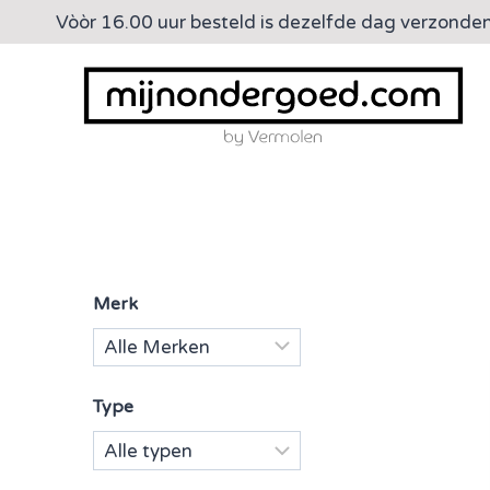
Doorgaan
Vòòr 16.00 uur besteld is dezelfde dag verzonde
naar
inhoud
Merk
Type