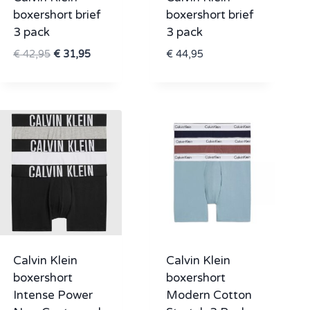
boxershort brief
boxershort brief
3 pack
3 pack
Oorspronkelijke
Huidige
€
42,95
€
31,95
€
44,95
prijs
prijs
was:
is:
€ 42,95.
€ 31,95.
Calvin Klein
Calvin Klein
boxershort
boxershort
Intense Power
Modern Cotton