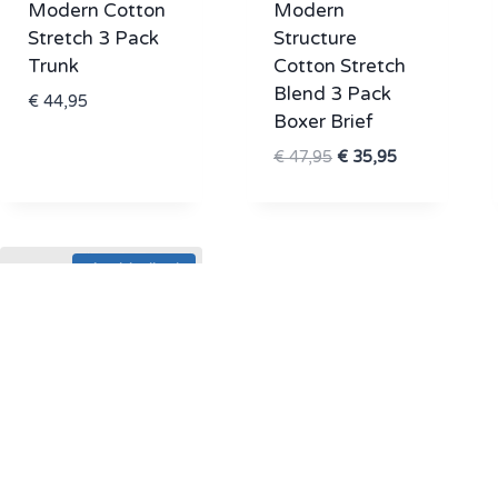
Modern Cotton
Modern
Stretch 3 Pack
Structure
Trunk
Cotton Stretch
Blend 3 Pack
€
44,95
Boxer Brief
Oorspronkelijke
Huidige
€
47,95
€
35,95
prijs
prijs
was:
is:
€ 47,95.
€ 35,95.
Aanbieding!
Calvin Klein
Calvin Klein