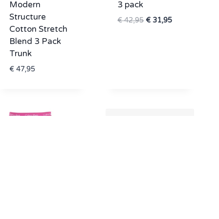
Modern
3 pack
Structure
Oorspronkelijke
Huidige
€
42,95
€
31,95
Cotton Stretch
prijs
prijs
Blend 3 Pack
was:
is:
Trunk
€ 42,95.
€ 31,95.
€
47,95
Calvin Klein
Calvin Klein