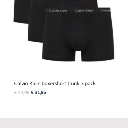
Calvin Klein boxershort trunk 3 pack
Oorspronkelijke
Huidige
€
42,95
€
31,95
prijs
prijs
was:
is:
€ 42,95.
€ 31,95.