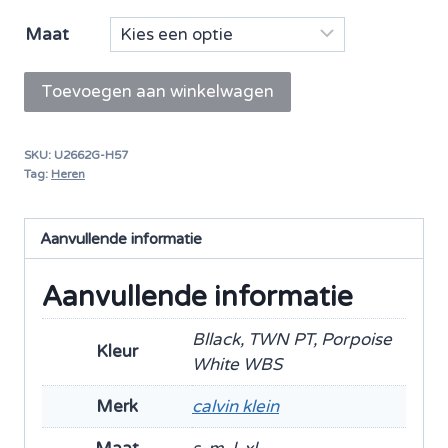
Maat
Calvin
Toevoegen aan winkelwagen
Klein
boxershort
SKU:
U2662G-H57
trunk
Tag:
Heren
3
pack
Aanvullende informatie
aantal
Aanvullende informatie
Bllack, TWN PT, Porpoise
Kleur
White WBS
Merk
calvin klein