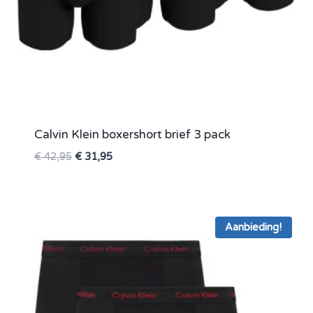
Calvin Klein boxershort brief 3 pack
Oorspronkelijke
Huidige
€
42,95
€
31,95
prijs
prijs
was:
is:
€ 42,95.
€ 31,95.
Aanbieding!