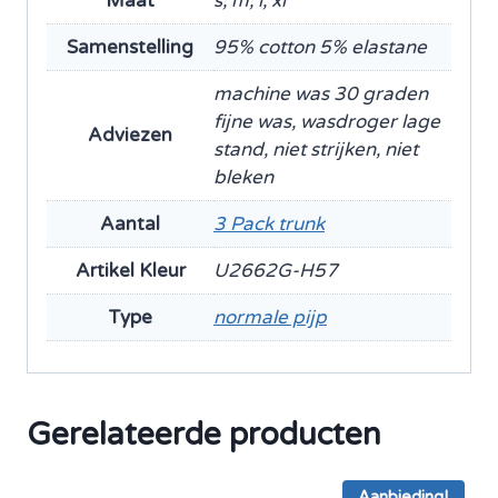
Maat
s, m, l, xl
Samenstelling
95% cotton 5% elastane
machine was 30 graden
fijne was, wasdroger lage
Adviezen
stand, niet strijken, niet
bleken
Aantal
3 Pack trunk
Artikel Kleur
U2662G-H57
Type
normale pijp
Gerelateerde producten
Aanbieding!