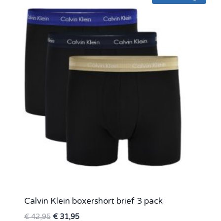
Calvin Klein boxershort brief 3 pack
Oorspronkelijke
Huidige
€
42,95
€
31,95