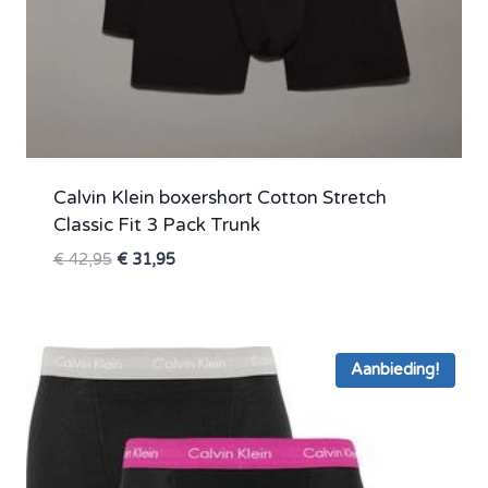
Calvin Klein boxershort Cotton Stretch
Classic Fit 3 Pack Trunk
Oorspronkelijke
Huidige
€
42,95
€
31,95
prijs
prijs
was:
is:
€ 42,95.
€ 31,95.
Aanbieding!