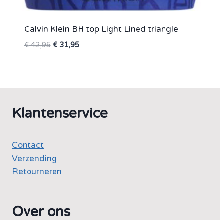
Calvin Klein BH top Light Lined triangle
Oorspronkelijke
Huidige
€
42,95
€
31,95
prijs
prijs
was:
is:
€ 42,95.
€ 31,95.
Klantenservice
Contact
Verzending
Retourneren
Over ons