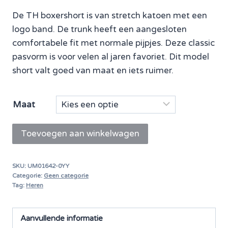
De TH boxershort is van stretch katoen met een
logo band. De trunk heeft een aangesloten
comfortabele fit met normale pijpjes. Deze classic
pasvorm is voor velen al jaren favoriet. Dit model
short valt goed van maat en iets ruimer.
Maat
Tommy
Toevoegen aan winkelwagen
Hilfiger
boxershort
SKU:
UM01642-0YY
Premium
Categorie:
Geen categorie
Essentials
Tag:
Heren
3
Pack
Aanvullende informatie
trunk