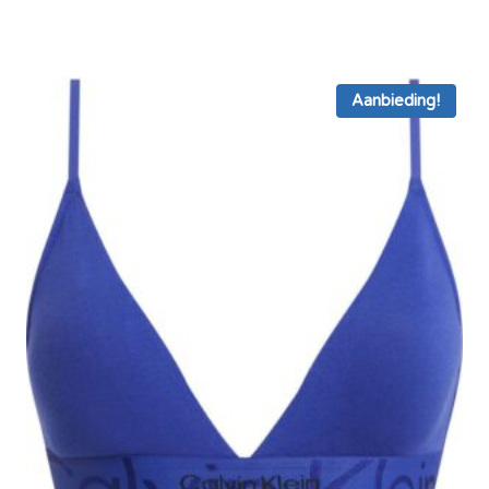
prijs
prijs
was:
is:
€ 42,95.
€ 31,95.
Aanbieding!