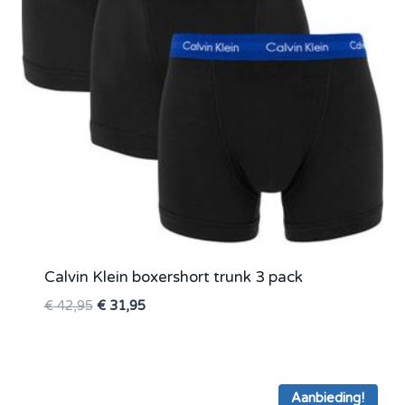
Calvin Klein boxershort trunk 3 pack
Oorspronkelijke
Huidige
€
42,95
€
31,95
prijs
prijs
was:
is:
€ 42,95.
€ 31,95.
Aanbieding!