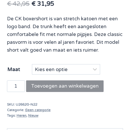
Oorspronkelijke
Huidige
€
42,95
€
31,95
prijs
prijs
De CK boxershort is van stretch katoen met een
was:
is:
logo band. De trunk heeft een aangesloten
€ 42,95.
€ 31,95.
comfortabele fit met normale pijpjes. Deze classic
pasvorm is voor velen al jaren favoriet. Dit model
short valt goed van maat en iets ruimer.
Maat
Calvin
Toevoegen aan winkelwagen
Klein
boxershort
SKU:
U2662G-N22
Cotton
Categorie:
Geen categorie
Stretch
Tags:
Heren
,
Nieuw
Classic