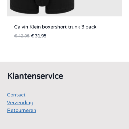
Calvin Klein boxershort trunk 3 pack
Oorspronkelijke
Huidige
€
42,95
€
31,95
prijs
prijs
was:
is:
€ 42,95.
€ 31,95.
Klantenservice
Contact
Verzending
Retourneren