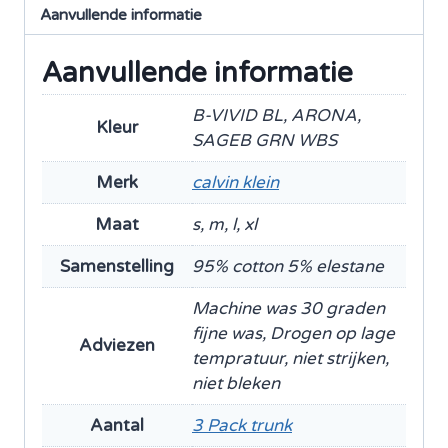
Fit
Aanvullende informatie
3
Pack
Aanvullende informatie
Trunk
aantal
B-VIVID BL, ARONA,
Kleur
SAGEB GRN WBS
Merk
calvin klein
Maat
s, m, l, xl
Samenstelling
95% cotton 5% elestane
Machine was 30 graden
fijne was, Drogen op lage
Adviezen
tempratuur, niet strijken,
niet bleken
Aantal
3 Pack trunk