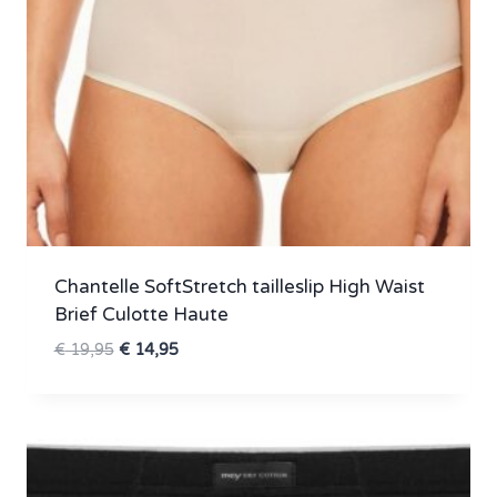
Chantelle SoftStretch tailleslip High Waist
Brief Culotte Haute
Oorspronkelijke
Huidige
€
19,95
€
14,95
prijs
prijs
was:
is:
€ 19,95.
€ 14,95.