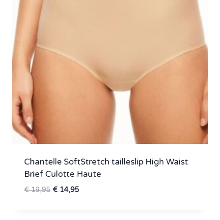
Chantelle SoftStretch tailleslip High Waist
Brief Culotte Haute
Oorspronkelijke
Huidige
€
19,95
€
14,95
prijs
prijs
was:
is: