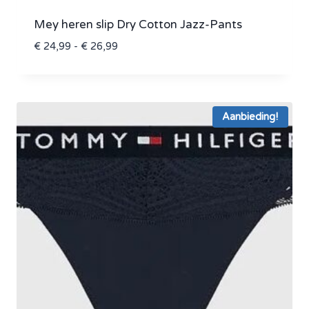
Mey heren slip Dry Cotton Jazz-Pants
Prijsklasse:
€
24,99
-
€
26,99
€ 24,99
tot
€ 26,99
Aanbieding!