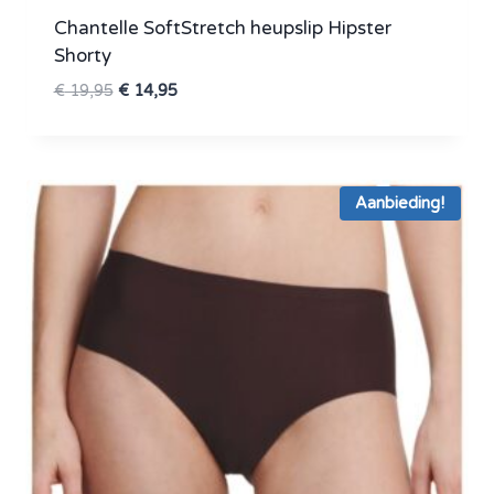
Chantelle SoftStretch heupslip Hipster
Shorty
Oorspronkelijke
Huidige
€
19,95
€
14,95
prijs
prijs
was:
is:
€ 19,95.
€ 14,95.
Aanbieding!