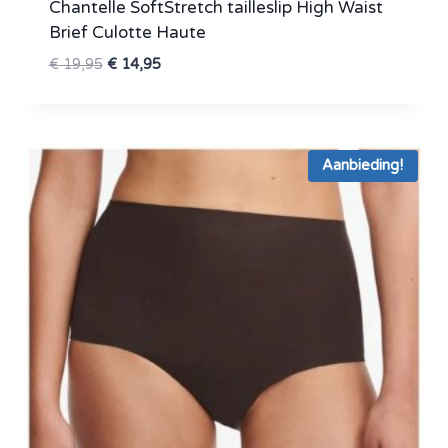
Chantelle SoftStretch tailleslip High Waist
Brief Culotte Haute
Oorspronkelijke
Huidige
€
19,95
€
14,95
prijs
prijs
was:
is:
€ 19,95.
€ 14,95.
Aanbieding!