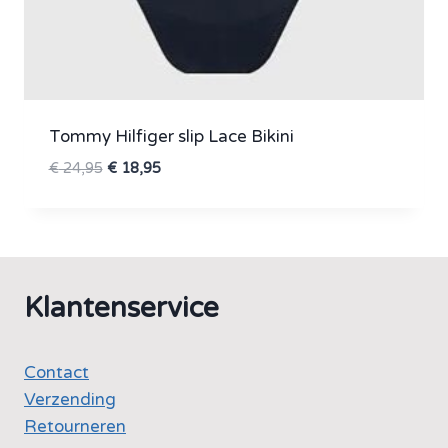
Tommy Hilfiger slip Lace Bikini
Oorspronkelijke
Huidige
€
24,95
€
18,95
prijs
prijs
was:
is:
€ 24,95.
€ 18,95.
Klantenservice
Contact
Verzending
Retourneren