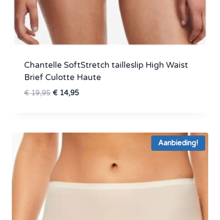
Chantelle SoftStretch tailleslip High Waist
Brief Culotte Haute
Oorspronkelijke
Huidige
€
19,95
€
14,95
prijs
prijs
was:
is:
€ 19,95.
€ 14,95.
Aanbieding!