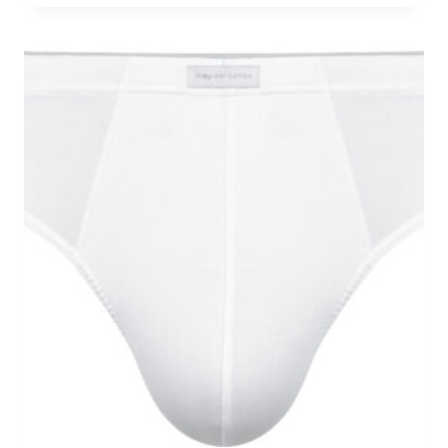
tot
€ 26,99