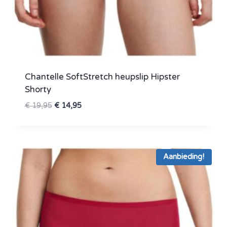
Chantelle SoftStretch heupslip Hipster
Shorty
Oorspronkelijke
Huidige
€
19,95
€
14,95
prijs
prijs
was:
is:
€ 19,95.
€ 14,95.
Aanbieding!