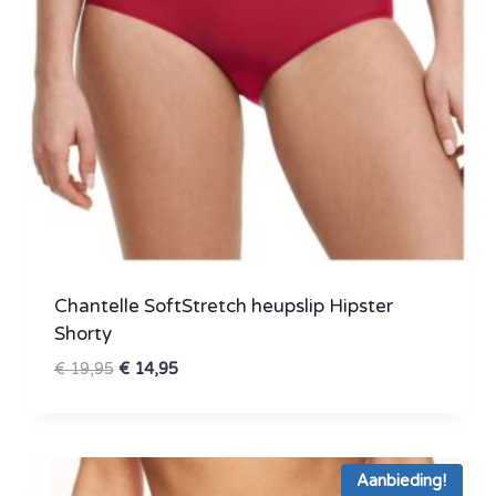
Chantelle SoftStretch heupslip Hipster
Shorty
Oorspronkelijke
Huidige
€
19,95
€
14,95
prijs
prijs
was:
is:
€ 19,95.
€ 14,95.
Aanbieding!