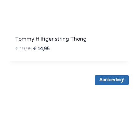
Tommy Hilfiger string Thong
Oorspronkelijke
Huidige
€
19,95
€
14,95
prijs
prijs
was:
is:
€ 19,95.
€ 14,95.
Aanbieding!