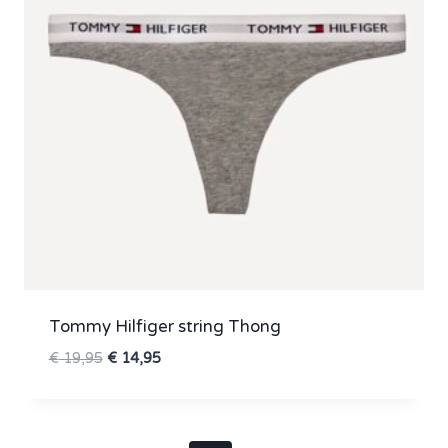
Tommy Hilfiger string Thong
Oorspronkelijke
Huidige
€
19,95
€
14,95
prijs
prijs
was:
is:
€ 19,95.
€ 14,95.