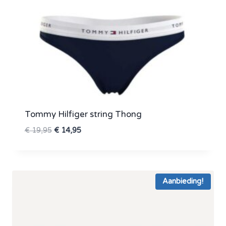
Tommy Hilfiger string Thong
Oorspronkelijke
Huidige
€
19,95
€
14,95
prijs
prijs
was:
is:
€ 19,95.
€ 14,95.
Aanbieding!