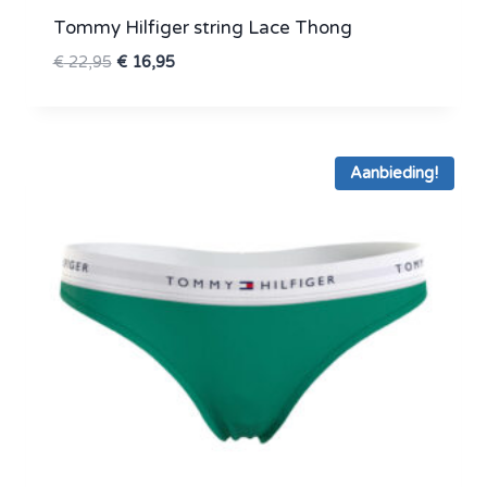
Tommy Hilfiger string Lace Thong
Oorspronkelijke
Huidige
€
22,95
€
16,95
prijs
prijs
was:
is:
€ 22,95.
€ 16,95.
Aanbieding!