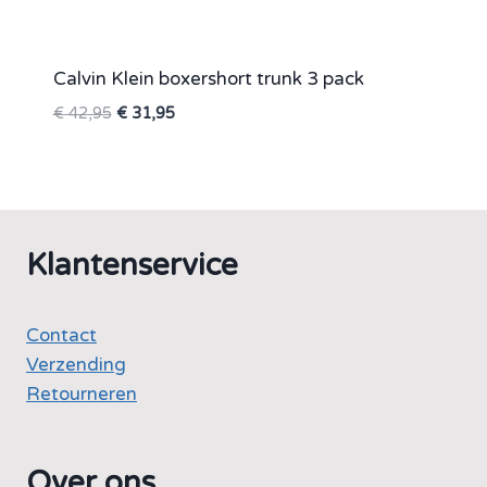
Calvin Klein boxershort trunk 3 pack
Oorspronkelijke
Huidige
€
42,95
€
31,95
prijs
prijs
was:
is:
€ 42,95.
€ 31,95.
Klantenservice
Contact
Verzending
Retourneren
Over ons