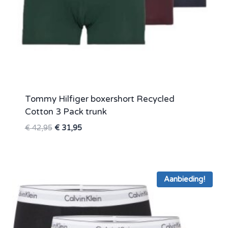
Tommy Hilfiger boxershort Recycled
Cotton 3 Pack trunk
Oorspronkelijke
Huidige
€
42,95
€
31,95
prijs
prijs
was:
is:
€ 42,95.
€ 31,95.
Aanbieding!