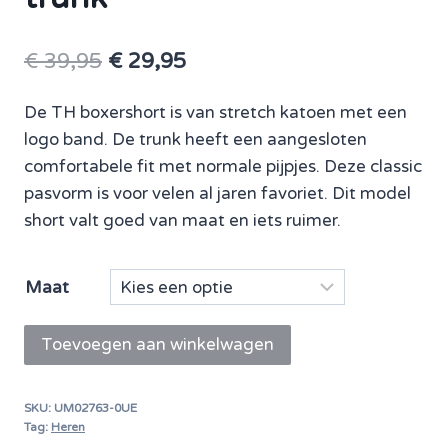
Oorspronkelijke
Huidige
€
39,95
€
29,95
prijs
prijs
De TH boxershort is van stretch katoen met een
was:
is:
logo band. De trunk heeft een aangesloten
€ 39,95.
€ 29,95.
comfortabele fit met normale pijpjes. Deze classic
pasvorm is voor velen al jaren favoriet. Dit model
short valt goed van maat en iets ruimer.
Maat
Tommy
Toevoegen aan winkelwagen
Hilfiger
boxershort
SKU:
UM02763-0UE
Signature
Tag:
Heren
Cotton