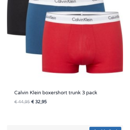
Calvin Klein boxershort trunk 3 pack
Oorspronkelijke
Huidige
€
44,95
€
32,95
prijs
prijs
was:
is:
€ 44,95.
€ 32,95.