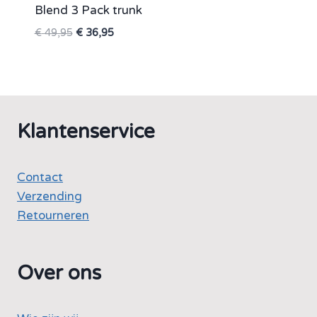
Blend 3 Pack trunk
Oorspronkelijke
Huidige
€
49,95
€
36,95
prijs
prijs
was:
is:
€ 49,95.
€ 36,95.
Klantenservice
Contact
Verzending
Retourneren
Over ons