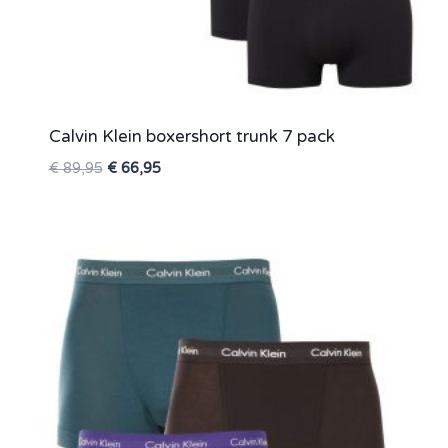
Calvin Klein boxershort trunk 7 pack
Oorspronkelijke
Huidige
€
89,95
€
66,95
prijs
prijs
was:
is:
€ 89,95.
€ 66,95.