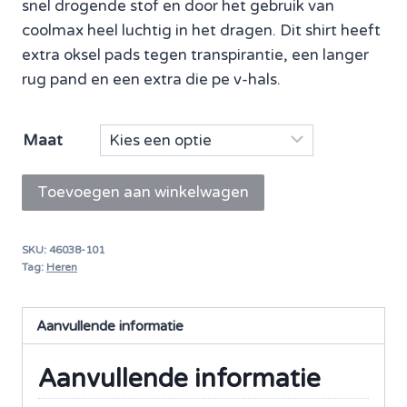
snel drogende stof en door het gebruik van
coolmax heel luchtig in het dragen. Dit shirt heeft
extra oksel pads tegen transpirantie, een langer
rug pand en een extra die pe v-hals.
Maat
Mey
Toevoegen aan winkelwagen
T-
shirt
SKU:
46038-101
Dry
Tag:
Heren
Cotton
Fuctional
Aanvullende informatie
V-
Neck
Aanvullende informatie
Shirt
aantal