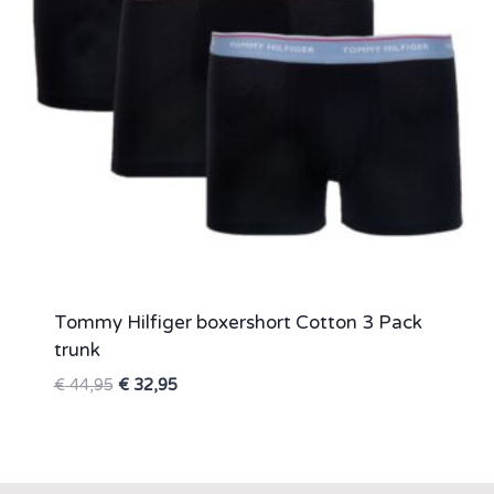
Tommy Hilfiger boxershort Cotton 3 Pack
trunk
Oorspronkelijke
Huidige
€
44,95
€
32,95
prijs
prijs
was:
is:
€ 44,95.
€ 32,95.