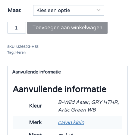
Maat
Calvin
Toevoegen aan winkelwagen
Klein
boxershort
SKU:
U2662G-H53
trunk
Tag:
Heren
3
pack
Aanvullende informatie
aantal
Aanvullende informatie
B-Wild Aster, GRY HTHR,
Kleur
Artic Green WB
Merk
calvin klein