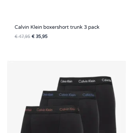
Calvin Klein boxershort trunk 3 pack
Oorspronkelijke
Huidige
€
47,95
€
35,95
prijs
prijs
was:
is:
€ 47,95.
€ 35,95.