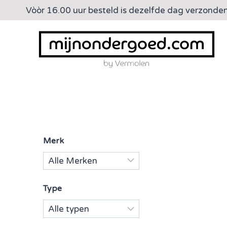
Doorgaan
Vòòr 16.00 uur besteld is dezelfde dag verzonde
naar
inhoud
Merk
Type