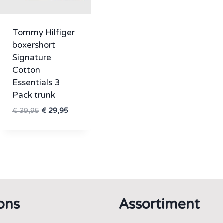
Tommy Hilfiger
boxershort
Signature
Cotton
Essentials 3
Pack trunk
Oorspronkelijke
Huidige
€
39,95
€
29,95
prijs
prijs
was:
is:
€ 39,95.
€ 29,95.
ons
Assortiment