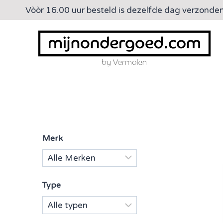
Doorgaan
Vòòr 16.00 uur besteld is dezelfde dag verzonde
naar
inhoud
Merk
Type