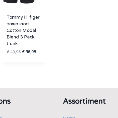
Tommy Hilfiger
boxershort
Cotton Modal
Blend 3 Pack
trunk
Oorspronkelijke
Huidige
€
49,95
€
36,95
prijs
prijs
was:
is:
€ 49,95.
€ 36,95.
ons
Assortiment