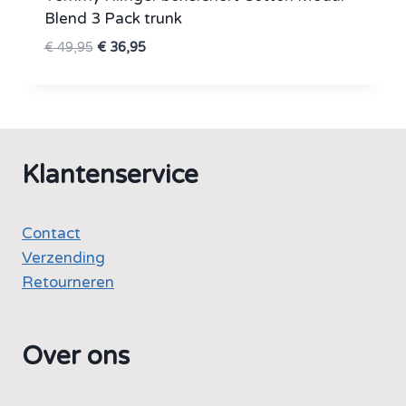
Blend 3 Pack trunk
Oorspronkelijke
Huidige
€
49,95
€
36,95
prijs
prijs
was:
is:
€ 49,95.
€ 36,95.
Klantenservice
Contact
Verzending
Retourneren
Over ons