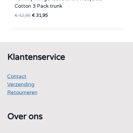
Cotton 3 Pack trunk
Oorspronkelijke
Huidige
€
42,95
€
31,95
prijs
prijs
was:
is:
€ 42,95.
€ 31,95.
Klantenservice
Contact
Verzending
Retourneren
Over ons