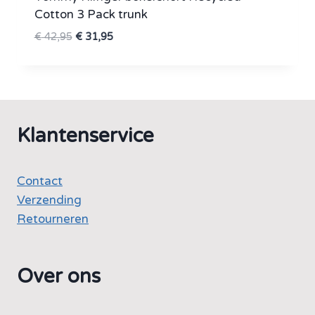
Cotton 3 Pack trunk
Oorspronkelijke
Huidige
€
42,95
€
31,95
prijs
prijs
was:
is:
€ 42,95.
€ 31,95.
Klantenservice
Contact
Verzending
Retourneren
Over ons