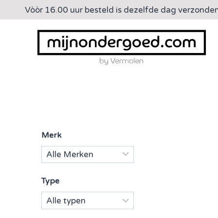
Doorgaan
Vòòr 16.00 uur besteld is dezelfde dag verzonde
naar
inhoud
Merk
Type