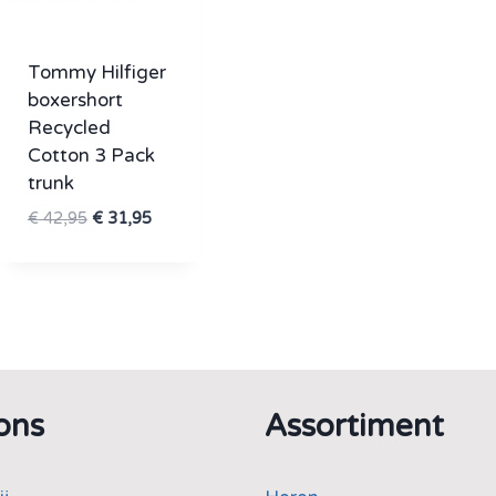
Tommy Hilfiger
boxershort
Recycled
Cotton 3 Pack
trunk
Oorspronkelijke
Huidige
€
42,95
€
31,95
prijs
prijs
was:
is:
€ 42,95.
€ 31,95.
ons
Assortiment