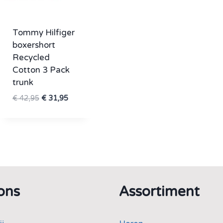
Tommy Hilfiger
boxershort
Recycled
Cotton 3 Pack
trunk
Oorspronkelijke
Huidige
€
42,95
€
31,95
prijs
prijs
was:
is:
€ 42,95.
€ 31,95.
ons
Assortiment