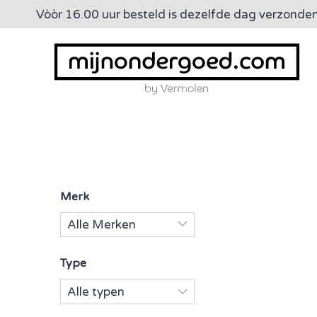
Doorgaan
Vòòr 16.00 uur besteld is dezelfde dag verzonde
naar
inhoud
Merk
Type