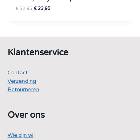
Oorspronkelijke
Huidige
€
32,95
€
23,95
prijs
prijs
was:
is:
€ 32,95.
€ 23,95.
Klantenservice
Contact
Verzending
Retourneren
Over ons
Wie zijn wij