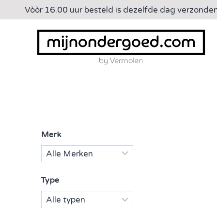
Doorgaan
Vòòr 16.00 uur besteld is dezelfde dag verzonde
naar
inhoud
Merk
Type