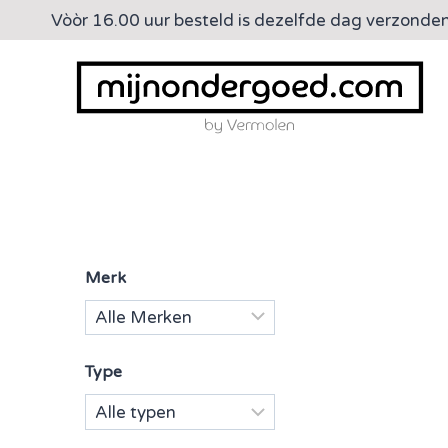
Doorgaan
Vòòr 16.00 uur besteld is dezelfde dag verzonde
naar
inhoud
Merk
Type