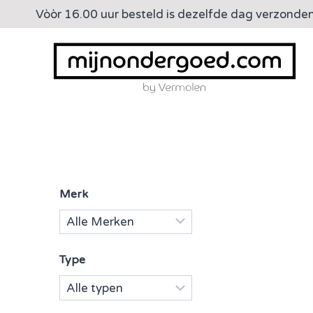
Doorgaan
Vòòr 16.00 uur besteld is dezelfde dag verzonde
naar
inhoud
Merk
Type