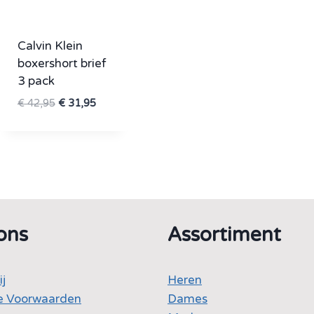
Calvin Klein
boxershort brief
3 pack
Oorspronkelijke
Huidige
€
42,95
€
31,95
prijs
prijs
was:
is:
€ 42,95.
€ 31,95.
ons
Assortiment
ij
Heren
 Voorwaarden
Dames