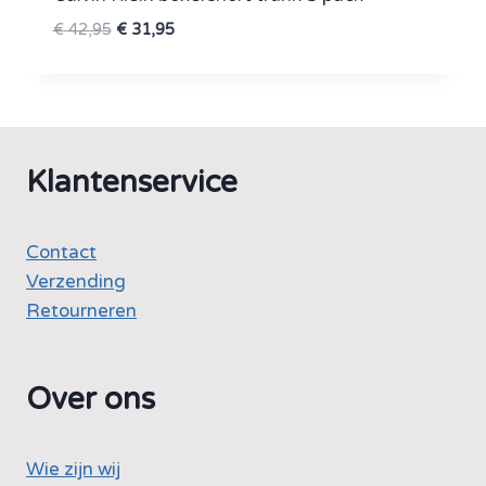
Oorspronkelijke
Huidige
€
42,95
€
31,95
prijs
prijs
was:
is:
€ 42,95.
€ 31,95.
Klantenservice
Contact
Verzending
Retourneren
Over ons
Wie zijn wij