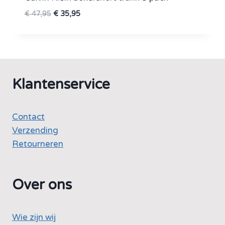
Oorspronkelijke
Huidige
€
47,95
€
35,95
prijs
prijs
was:
is:
€ 47,95.
€ 35,95.
Klantenservice
Contact
Verzending
Retourneren
Over ons
Wie zijn wij