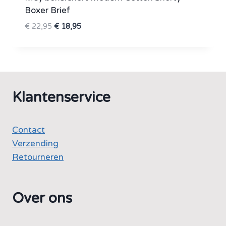
Boxer Brief
Oorspronkelijke
Huidige
€
22,95
€
18,95
prijs
prijs
was:
is:
€ 22,95.
€ 18,95.
Klantenservice
Contact
Verzending
Retourneren
Over ons