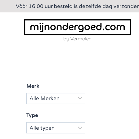
Doorgaan
Vòòr 16.00 uur besteld is dezelfde dag verzonde
naar
inhoud
Merk
Type