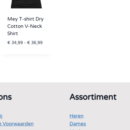
Mey T-shirt Dry
Cotton V-Neck
Shirt
Prijsklasse:
€
34,99
-
€
36,99
€ 34,99
tot
€ 36,99
ons
Assortiment
ij
Heren
 Voorwaarden
Dames