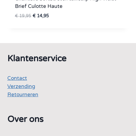
Brief Culotte Haute
Oorspronkelijke
Huidige
€
19,95
€
14,95
prijs
prijs
was:
is:
€ 19,95.
€ 14,95.
Klantenservice
Contact
Verzending
Retourneren
Over ons