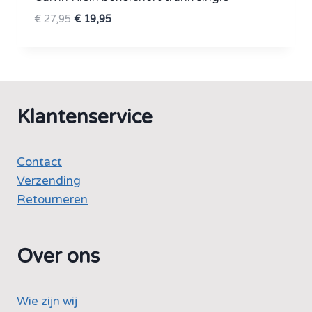
Oorspronkelijke
Huidige
€
27,95
€
19,95
prijs
prijs
was:
is:
€ 27,95.
€ 19,95.
Klantenservice
Contact
Verzending
Retourneren
Over ons
Wie zijn wij