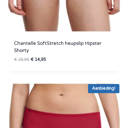
Chantelle SoftStretch heupslip Hipster
Shorty
Oorspronkelijke
Huidige
€
19,95
€
14,95
prijs
prijs
was:
is:
€ 19,95.
€ 14,95.
Aanbieding!