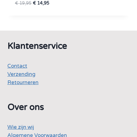
Oorspronkelijke
Huidige
€
19,95
€
14,95
prijs
prijs
was:
is:
€ 19,95.
€ 14,95.
Klantenservice
Contact
Verzending
Retourneren
Over ons
Wie zijn wij
Algemene Voorwaarden