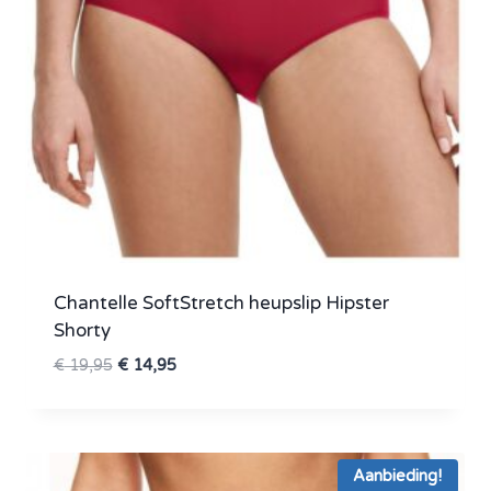
Chantelle SoftStretch heupslip Hipster
Shorty
Oorspronkelijke
Huidige
€
19,95
€
14,95
prijs
prijs
was:
is:
€ 19,95.
€ 14,95.
Aanbieding!