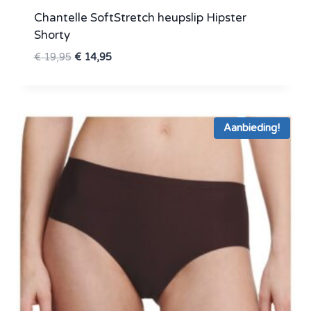
Chantelle SoftStretch heupslip Hipster
Shorty
Oorspronkelijke
Huidige
€
19,95
€
14,95
prijs
prijs
was:
is:
€ 19,95.
€ 14,95.
Aanbieding!