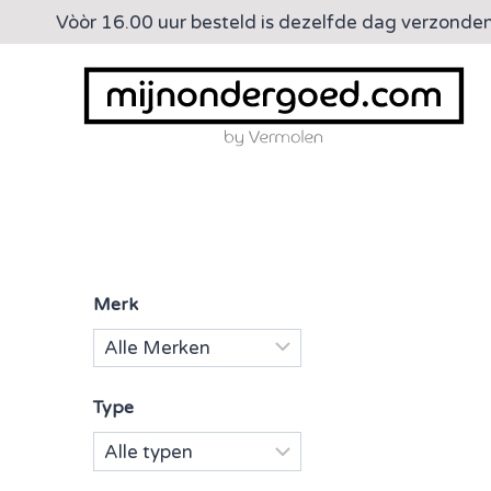
Doorgaan
Vòòr 16.00 uur besteld is dezelfde dag verzonde
naar
inhoud
Merk
Type