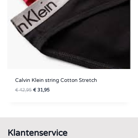
Calvin Klein string Cotton Stretch
Oorspronkelijke
Huidige
€
42,95
€
31,95
prijs
prijs
was:
is:
€ 42,95.
€ 31,95.
Klantenservice