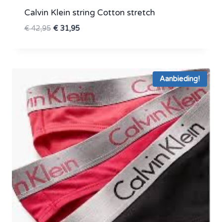
Calvin Klein string Cotton stretch
Oorspronkelijke
Huidige
€
42,95
€
31,95
prijs
prijs
was:
is:
€ 42,95.
€ 31,95.
Aanbieding!