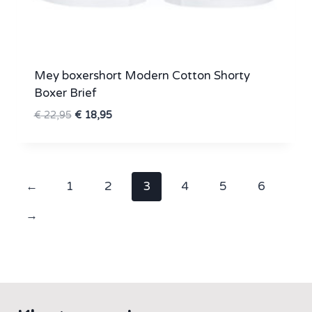
Mey boxershort Modern Cotton Shorty
Boxer Brief
Oorspronkelijke
Huidige
€
22,95
€
18,95
prijs
prijs
was:
is:
€ 22,95.
€ 18,95.
←
1
2
3
4
5
6
→