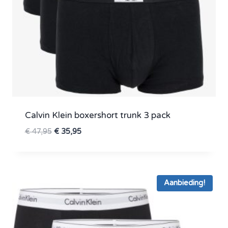
Calvin Klein boxershort trunk 3 pack
Oorspronkelijke
Huidige
€
47,95
€
35,95
prijs
prijs
was:
is:
€ 47,95.
€ 35,95.
Aanbieding!