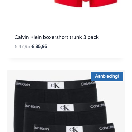
Calvin Klein boxershort trunk 3 pack
Oorspronkelijke
Huidige
€
47,95
€
35,95
prijs
prijs
was:
is:
€ 47,95.
€ 35,95.
Aanbieding!