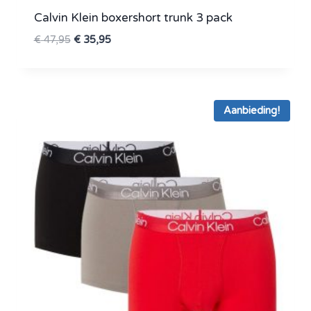
Calvin Klein boxershort trunk 3 pack
Oorspronkelijke
Huidige
€
47,95
€
35,95
prijs
prijs
was:
is:
€ 47,95.
€ 35,95.
Aanbieding!