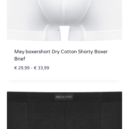
Mey boxershort Dry Cotton Shorty Boxer
Brief
Prijsklasse:
€
29,99
-
€
33,99
€ 29,99
tot
€ 33,99