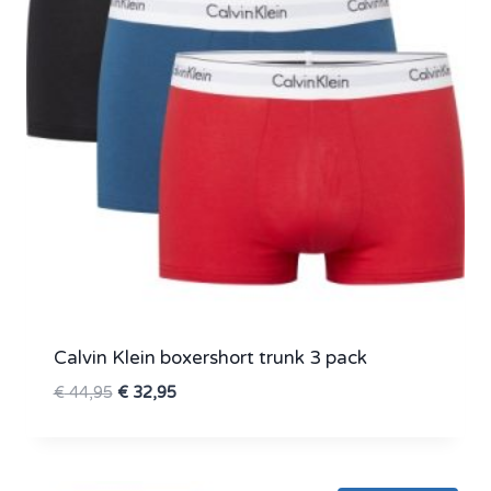
Calvin Klein boxershort trunk 3 pack
Oorspronkelijke
Huidige
€
44,95
€
32,95
prijs
prijs
was:
is:
€ 44,95.
€ 32,95.