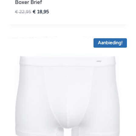
Boxer Brief
Oorspronkelijke
Huidige
€
22,95
€
18,95
prijs
prijs
was:
is:
€ 22,95.
€ 18,95.
Aanbieding!