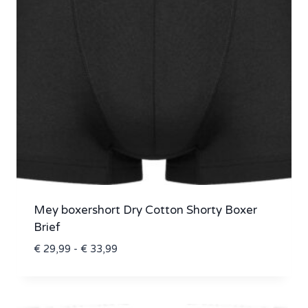
Mey boxershort Dry Cotton Shorty Boxer
Brief
Prijsklasse:
€
29,99
-
€
33,99
€ 29,99
tot
€ 33,99