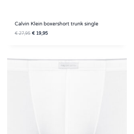
Calvin Klein boxershort trunk single
Oorspronkelijke
Huidige
€
27,95
€
19,95
prijs
prijs
was:
is:
€ 27,95.
€ 19,95.