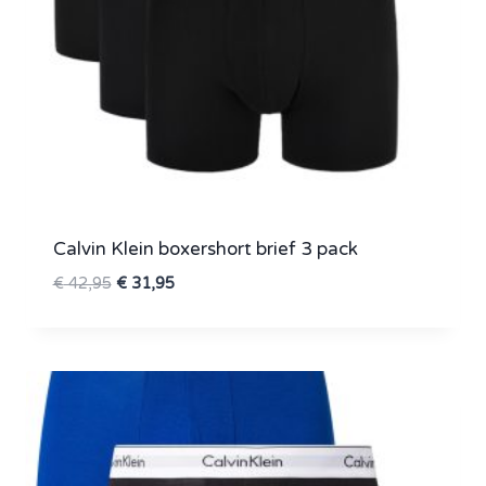
Calvin Klein boxershort brief 3 pack
Oorspronkelijke
Huidige
€
42,95
€
31,95
prijs
prijs
was:
is:
€ 42,95.
€ 31,95.