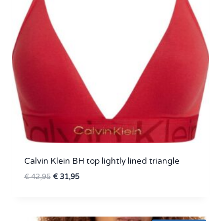
Calvin Klein BH top lightly lined triangle
Oorspronkelijke
Huidige
€
42,95
€
31,95
prijs
prijs
was:
is:
€ 42,95.
€ 31,95.