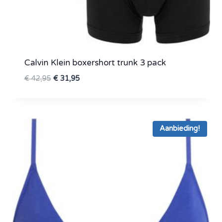
Calvin Klein boxershort trunk 3 pack
Oorspronkelijke
Huidige
€
42,95
€
31,95
prijs
prijs
was:
is:
€ 42,95.
€ 31,95.
Aanbieding!