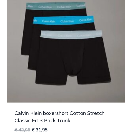
Calvin Klein boxershort Cotton Stretch
Classic Fit 3 Pack Trunk
Oorspronkelijke
Huidige
€
42,95
€
31,95