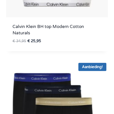
Calvin Klein BH top Modern Cotton
Naturals
Oorspronkelijke
Huidige
€
34,95
€
25,95
prijs
prijs
was:
is:
€ 34,95.
€ 25,95.
Aanbieding!