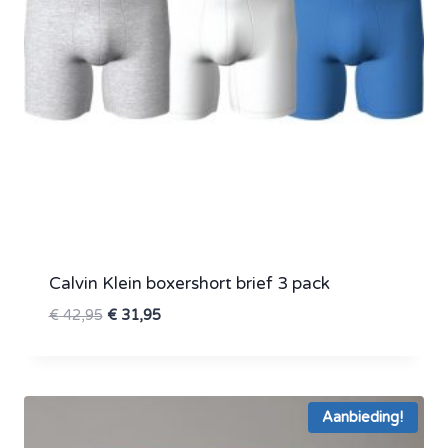
Calvin Klein boxershort brief 3 pack
Oorspronkelijke
Huidige
€
42,95
€
31,95
prijs
prijs
was:
is:
€ 42,95.
€ 31,95.
Aanbieding!