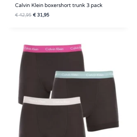
Calvin Klein boxershort trunk 3 pack
Oorspronkelijke
Huidige
€
42,95
€
31,95
prijs
prijs
was:
is:
€ 42,95.
€ 31,95.