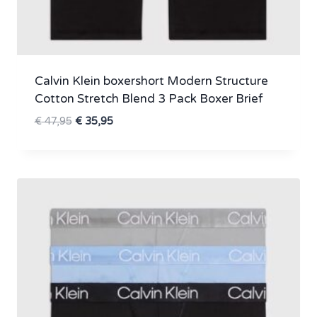
Calvin Klein boxershort Modern Structure
Cotton Stretch Blend 3 Pack Boxer Brief
Oorspronkelijke
Huidige
€
47,95
€
35,95
prijs
prijs
was:
is:
€ 47,95.
€ 35,95.