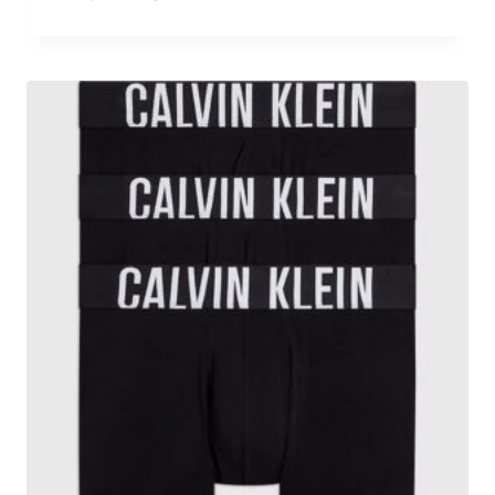
prijs
prijs
was:
is:
€ 42,95.
€ 31,95.