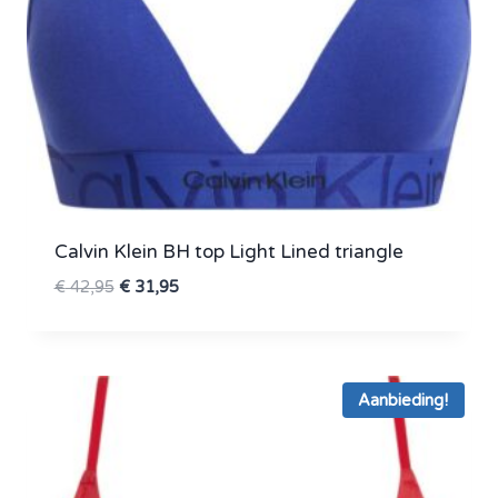
Calvin Klein BH top Light Lined triangle
Oorspronkelijke
Huidige
€
42,95
€
31,95
prijs
prijs
was:
is:
€ 42,95.
€ 31,95.
Aanbieding!